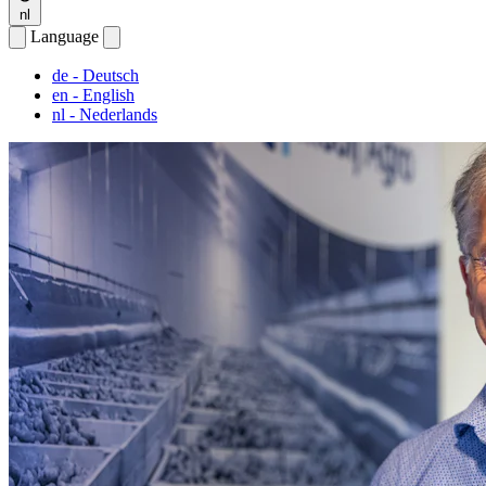
nl
Language
de
- Deutsch
en
- English
nl
- Nederlands