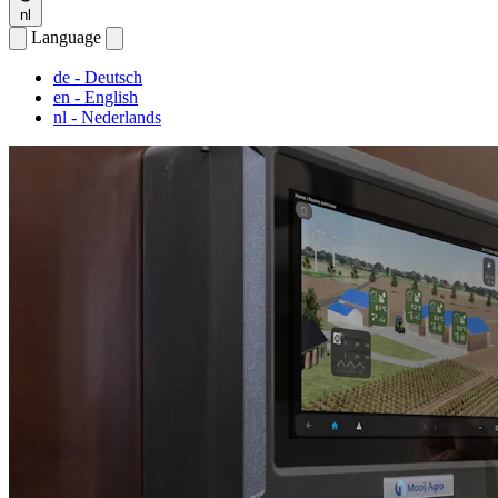
nl
Language
de
- Deutsch
en
- English
nl
- Nederlands