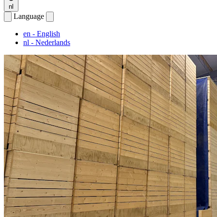
nl
Language
en
- English
nl
- Nederlands