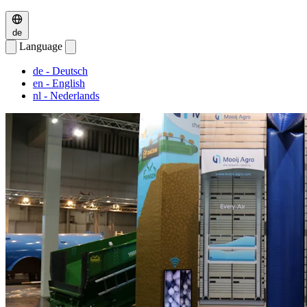
de
Language
de
- Deutsch
en
- English
nl
- Nederlands