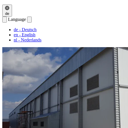
de
Language
de
- Deutsch
en
- English
nl
- Nederlands